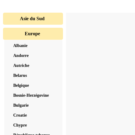
Asie du Sud
Europe
Albanie
Andorre
Autriche
Belarus
Belgique
Bosnie-Herzégovine
Bulgarie
Croatie
Chypre