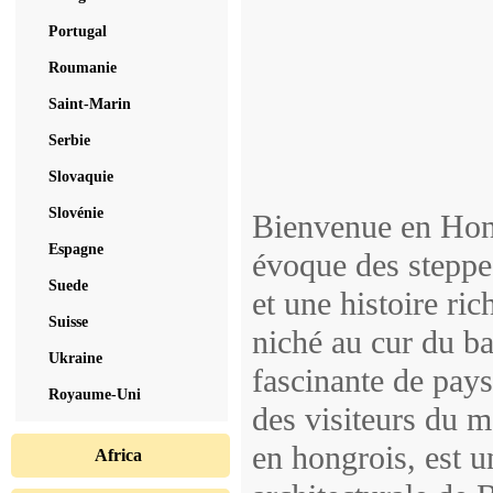
Portugal
Roumanie
Saint-Marin
Serbie
Slovaquie
Slovénie
Bienvenue en Hong
Espagne
évoque des steppes
Suede
et une histoire ri
Suisse
niché au cur du b
Ukraine
fascinante de paysa
Royaume-Uni
des visiteurs du 
en hongrois, est u
Africa