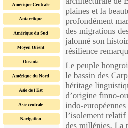
architecturale de 
Amérique Centrale
plaines et la beaut
profondément marq
Antarctique
des migrations de
Amérique du Sud
jalonné son histoi
Moyen Orient
résilience remarqu
Oceania
Le peuple hongroi
le bassin des Carpa
Amérique du Nord
héritage linguistiq
Asie de l Est
d’origine finno-ou
indo-européennes 
Asie centrale
l’isolement relatif
Navigation
des millénies. La 