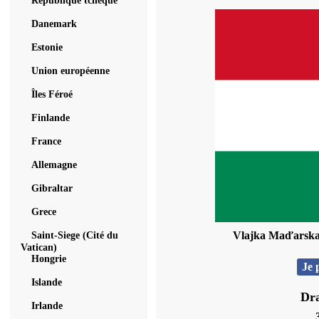
République tcheque
Danemark
Estonie
Union européenne
Îles Féroé
Finlande
France
Allemagne
Gibraltar
Grece
Saint-Siege (Cité du
Vlajka Maďarsk
Vatican)
Hongrie
Je 
Islande
Dra
Irlande